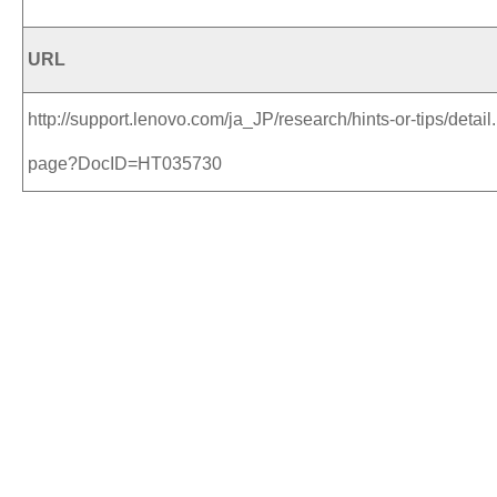
URL
http://support.lenovo.com/ja_JP/research/hints-or-tips/detail.
page?DocID=HT035730