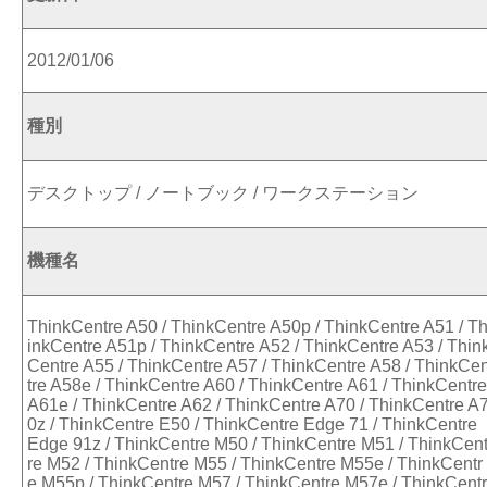
2012/01/06
種別
デスクトップ / ノートブック / ワークステーション
機種名
ThinkCentre A50 / ThinkCentre A50p / ThinkCentre A51 / T
inkCentre A51p / ThinkCentre A52 / ThinkCentre A53 / Thin
Centre A55 / ThinkCentre A57 / ThinkCentre A58 / ThinkCe
tre A58e / ThinkCentre A60 / ThinkCentre A61 / ThinkCentre
A61e / ThinkCentre A62 / ThinkCentre A70 / ThinkCentre A
0z / ThinkCentre E50 / ThinkCentre Edge 71 / ThinkCentre
Edge 91z / ThinkCentre M50 / ThinkCentre M51 / ThinkCen
re M52 / ThinkCentre M55 / ThinkCentre M55e / ThinkCentr
e M55p / ThinkCentre M57 / ThinkCentre M57e / ThinkCentr