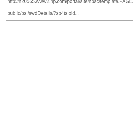
http://h20565.www2.hp.com/portal/site/hpsc/template.PAGE
public/psi/swdDetails/?sp4ts.oid...