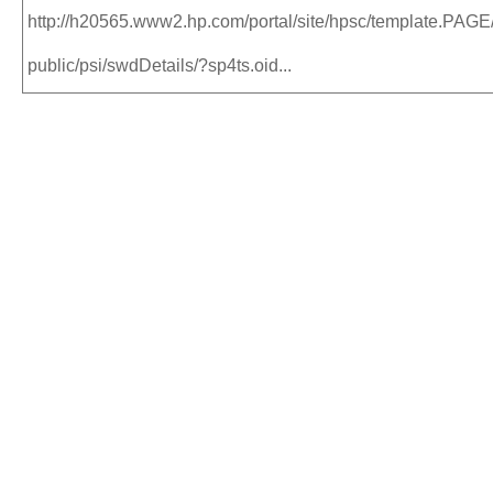
http://h20565.www2.hp.com/portal/site/hpsc/template.PAGE
public/psi/swdDetails/?sp4ts.oid...