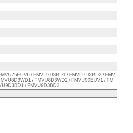
 FMVU75EUV6 / FMVU7D3RD1 / FMVU7D3RD2 / FMV
FMVU8D3WD1 / FMVU8D3WD2 / FMVU90EUV1 / FM
MVU9D3BD1 / FMVU9D3BD2