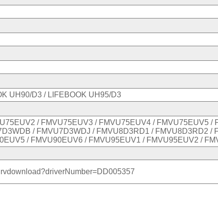
OK UH90/D3 / LIFEBOOK UH95/D3
U75EUV2 / FMVU75EUV3 / FMVU75EUV4 / FMVU75EUV5 /
D3WDB / FMVU7D3WDJ / FMVU8D3RD1 / FMVU8D3RD2 / 
0EUV5 / FMVU90EUV6 / FMVU95EUV1 / FMVU95EUV2 / F
/pc/drvdownload?driverNumber=DD005357