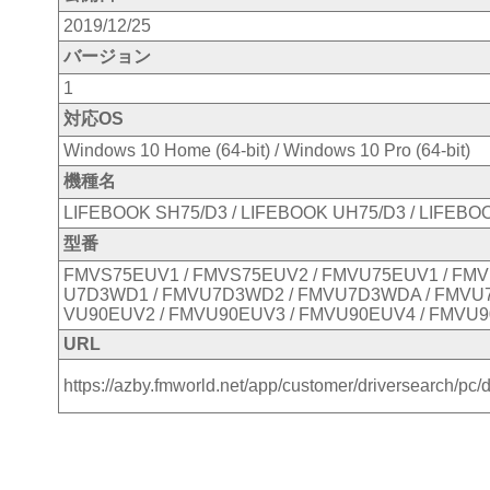
2019/12/25
バージョン
1
対応OS
Windows 10 Home (64-bit) / Windows 10 Pro (64-bit)
機種名
LIFEBOOK SH75/D3 / LIFEBOOK UH75/D3 / LIFEBO
型番
FMVS75EUV1 / FMVS75EUV2 / FMVU75EUV1 / FMV
U7D3WD1 / FMVU7D3WD2 / FMVU7D3WDA / FMVU7
VU90EUV2 / FMVU90EUV3 / FMVU90EUV4 / FMVU9
URL
https://azby.fmworld.net/app/customer/driversearch