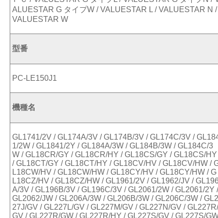
ALUESTAR G タイプW / VALUESTAR L / VALUESTAR N /
VALUESTAR W
型番
PC-LE150J1
機種名
GL1741/2V / GL174A/3V / GL174B/3V / GL174C/3V / GL18
1/2W / GL1841/2Y / GL184A/3W / GL184B/3W / GL184C/3
W / GL18CR/GY / GL18CR/HY / GL18CS/GY / GL18CS/HY
/ GL18CT/GY / GL18CT/HY / GL18CV/HV / GL18CV/HW / 
L18CW/HV / GL18CW/HW / GL18CY/HV / GL18CY/HW / G
L18CZ/HV / GL18CZ/HW / GL1961/2V / GL1962/JV / GL19
A/3V / GL196B/3V / GL196C/3V / GL2061/2W / GL2061/2Y 
GL2062/JW / GL206A/3W / GL206B/3W / GL206C/3W / GL
27J/GV / GL227L/GV / GL227M/GV / GL227N/GV / GL227R
GV / GL227R/GW / GL227R/HY / GL227S/GV / GL227S/G