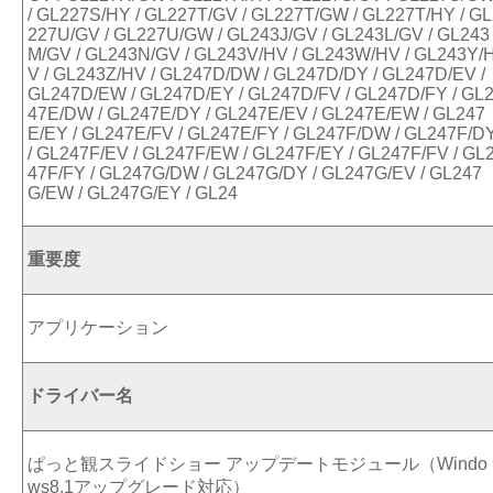
/ GL227S/HY / GL227T/GV / GL227T/GW / GL227T/HY / GL
227U/GV / GL227U/GW / GL243J/GV / GL243L/GV / GL243
M/GV / GL243N/GV / GL243V/HV / GL243W/HV / GL243Y/
V / GL243Z/HV / GL247D/DW / GL247D/DY / GL247D/EV /
GL247D/EW / GL247D/EY / GL247D/FV / GL247D/FY / GL
47E/DW / GL247E/DY / GL247E/EV / GL247E/EW / GL247
E/EY / GL247E/FV / GL247E/FY / GL247F/DW / GL247F/D
/ GL247F/EV / GL247F/EW / GL247F/EY / GL247F/FV / GL
47F/FY / GL247G/DW / GL247G/DY / GL247G/EV / GL247
G/EW / GL247G/EY / GL24
重要度
アプリケーション
ドライバー名
ぱっと観スライドショー アップデートモジュール（Windo
ws8.1アップグレード対応）