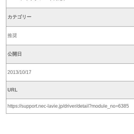
カテゴリー
推奨
公開日
2013/10/17
URL
https://support.nec-lavie.jp/driver/detail?module_no=6385