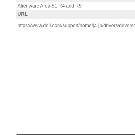
Alienware Area-51 R4 and R5
URL
https://www.dell.com/support/home/ja-jp/drivers/driv