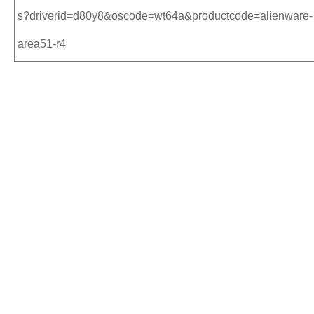
s?driverid=d80y8&oscode=wt64a&productcode=alienware-
area51-r4