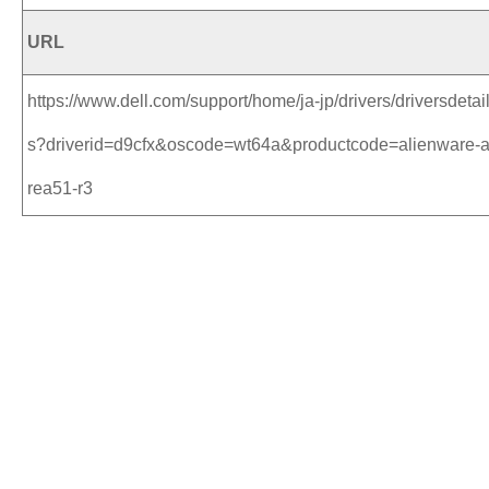
URL
https://www.dell.com/support/home/ja-jp/drivers/driversdetai
s?driverid=d9cfx&oscode=wt64a&productcode=alienware-
rea51-r3