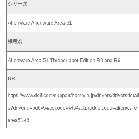
シリーズ
Alienware Alienware Area-51
機種名
Alienware Area-51 Threadripper Edition R3 and R6
URL
https://www.dell.com/support/home/ja-jp/drivers/driversdetai
s?driverid=pg6v5&oscode=wt64a&productcode=alienware-
area51-r3