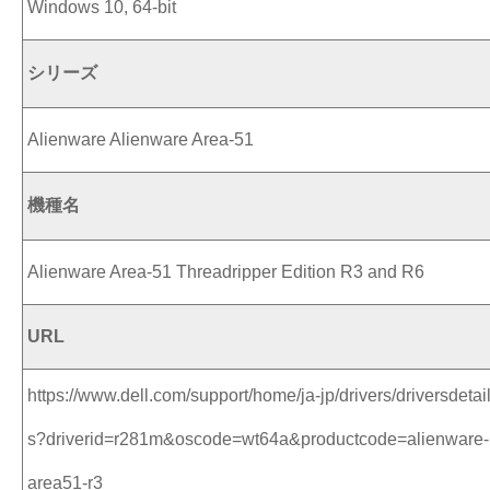
Windows 10, 64-bit
シリーズ
Alienware Alienware Area-51
機種名
Alienware Area-51 Threadripper Edition R3 and R6
URL
https://www.dell.com/support/home/ja-jp/drivers/driversdetai
s?driverid=r281m&oscode=wt64a&productcode=alienware-
area51-r3