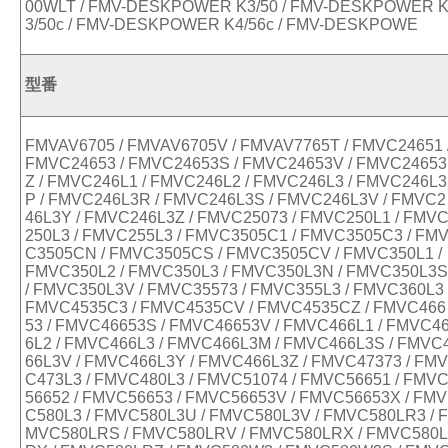
00WLT / FMV-DESKPOWER K3/50 / FMV-DESKPOWER 
3/50c / FMV-DESKPOWER K4/56c / FMV-DESKPOWE
型番
FMVAV6705 / FMVAV6705V / FMVAV7765T / FMVC24651 
FMVC24653 / FMVC24653S / FMVC24653V / FMVC24653
Z / FMVC246L1 / FMVC246L2 / FMVC246L3 / FMVC246L3
P / FMVC246L3R / FMVC246L3S / FMVC246L3V / FMVC2
46L3Y / FMVC246L3Z / FMVC25073 / FMVC250L1 / FMV
250L3 / FMVC255L3 / FMVC3505C1 / FMVC3505C3 / FM
C3505CN / FMVC3505CS / FMVC3505CV / FMVC350L1 /
FMVC350L2 / FMVC350L3 / FMVC350L3N / FMVC350L3S
/ FMVC350L3V / FMVC35573 / FMVC355L3 / FMVC360L3 
FMVC4535C3 / FMVC4535CV / FMVC4535CZ / FMVC466
53 / FMVC46653S / FMVC46653V / FMVC466L1 / FMVC4
6L2 / FMVC466L3 / FMVC466L3M / FMVC466L3S / FMVC
66L3V / FMVC466L3Y / FMVC466L3Z / FMVC47373 / FMV
C473L3 / FMVC480L3 / FMVC51074 / FMVC56651 / FMV
56652 / FMVC56653 / FMVC56653V / FMVC56653X / FMV
C580L3 / FMVC580L3U / FMVC580L3V / FMVC580LR3 / F
MVC580LRS / FMVC580LRV / FMVC580LRX / FMVC580L