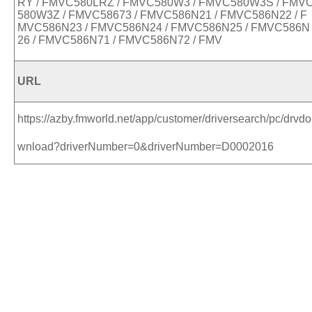
RY / FMVC580LRZ / FMVC580W3 / FMVC580W3S / FMV
580W3Z / FMVC58673 / FMVC586N21 / FMVC586N22 / F
MVC586N23 / FMVC586N24 / FMVC586N25 / FMVC586N
26 / FMVC586N71 / FMVC586N72 / FMV
URL
https://azby.fmworld.net/app/customer/driversearch/pc/drvdo
wnload?driverNumber=0&driverNumber=D0002016