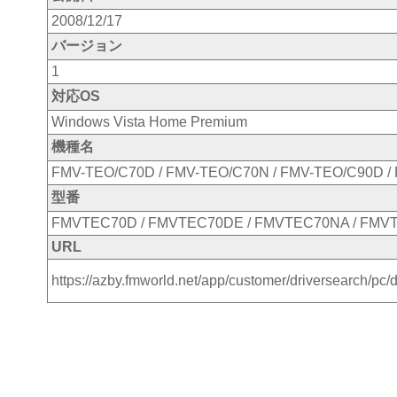
2008/12/17
バージョン
1
対応OS
Windows Vista Home Premium
機種名
FMV-TEO/C70D / FMV-TEO/C70N / FMV-TEO/C90D /
型番
FMVTEC70D / FMVTEC70DE / FMVTEC70NA / FMV
URL
https://azby.fmworld.net/app/customer/driversearch