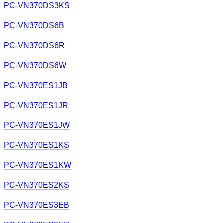
PC-VN370DS3KS
PC-VN370DS6B
PC-VN370DS6R
PC-VN370DS6W
PC-VN370ES1JB
PC-VN370ES1JR
PC-VN370ES1JW
PC-VN370ES1KS
PC-VN370ES1KW
PC-VN370ES2KS
PC-VN370ES3EB