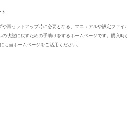
ート
プや再セットアップ時に必要となる、マニュアルや設定ファイル
ルの状態に戻すための手助けをするホームページです。購入時
めにも当ホームページをご活用ください。