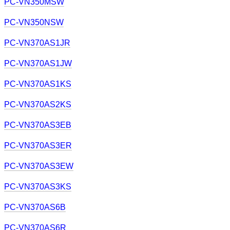
PC-VN350MSW
PC-VN350NSW
PC-VN370AS1JR
PC-VN370AS1JW
PC-VN370AS1KS
PC-VN370AS2KS
PC-VN370AS3EB
PC-VN370AS3ER
PC-VN370AS3EW
PC-VN370AS3KS
PC-VN370AS6B
PC-VN370AS6R