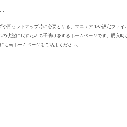
ート
プや再セットアップ時に必要となる、マニュアルや設定ファイル
ルの状態に戻すための手助けをするホームページです。購入時
めにも当ホームページをご活用ください。