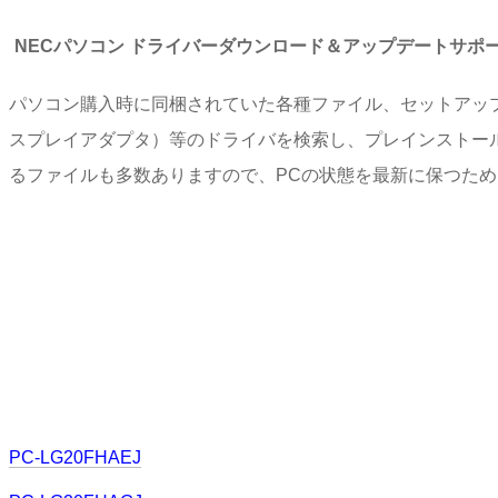
NECパソコン ドライバーダウンロード＆アップデートサポ
パソコン購入時に同梱されていた各種ファイル、セットアッ
スプレイアダプタ）等のドライバを検索し、プレインストー
るファイルも多数ありますので、PCの状態を最新に保つた
PC-LG20FHAEJ