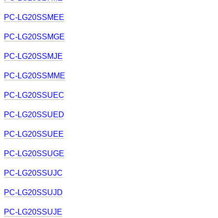
PC-LG20SSMEE
PC-LG20SSMGE
PC-LG20SSMJE
PC-LG20SSMME
PC-LG20SSUEC
PC-LG20SSUED
PC-LG20SSUEE
PC-LG20SSUGE
PC-LG20SSUJC
PC-LG20SSUJD
PC-LG20SSUJE