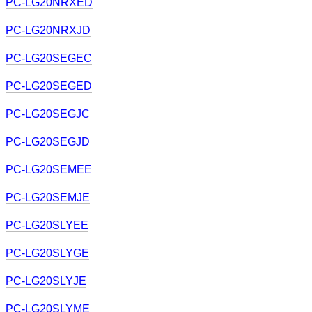
PC-LG20NRXED
PC-LG20NRXJD
PC-LG20SEGEC
PC-LG20SEGED
PC-LG20SEGJC
PC-LG20SEGJD
PC-LG20SEMEE
PC-LG20SEMJE
PC-LG20SLYEE
PC-LG20SLYGE
PC-LG20SLYJE
PC-LG20SLYME