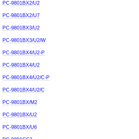
PC-9801BX2/U2
PC-9801BX2/U7
PC-9801BX3/U2
PC-9801BX3/U2/W
PC-9801BX4/U2-P
PC-9801BX4/U2
PC-9801BX4/U2/C-P
PC-9801BX4/U2/C
PC-9801BX/M2
PC-9801BX/U2
PC-9801BX/U6