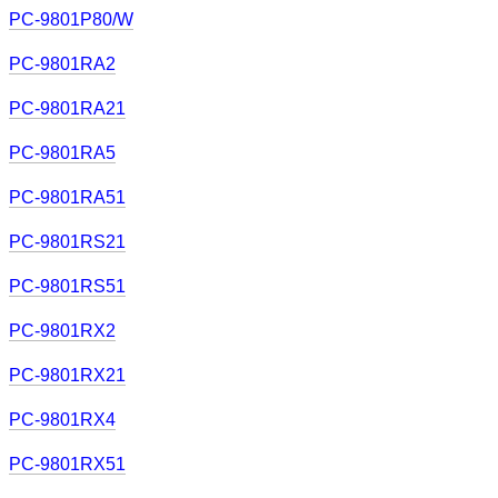
PC-9801P80/W
PC-9801RA2
PC-9801RA21
PC-9801RA5
PC-9801RA51
PC-9801RS21
PC-9801RS51
PC-9801RX2
PC-9801RX21
PC-9801RX4
PC-9801RX51