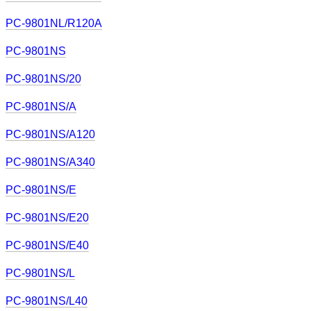
PC-9801NL/R120A
PC-9801NS
PC-9801NS/20
PC-9801NS/A
PC-9801NS/A120
PC-9801NS/A340
PC-9801NS/E
PC-9801NS/E20
PC-9801NS/E40
PC-9801NS/L
PC-9801NS/L40