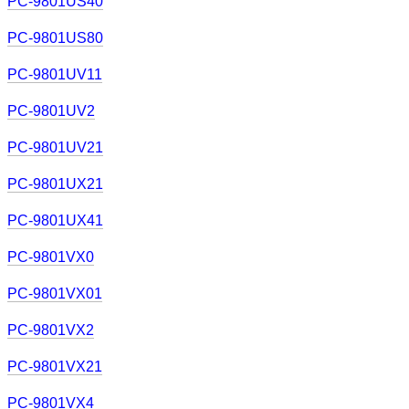
PC-9801US40
PC-9801US80
PC-9801UV11
PC-9801UV2
PC-9801UV21
PC-9801UX21
PC-9801UX41
PC-9801VX0
PC-9801VX01
PC-9801VX2
PC-9801VX21
PC-9801VX4