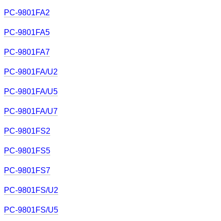
PC-9801FA2
PC-9801FA5
PC-9801FA7
PC-9801FA/U2
PC-9801FA/U5
PC-9801FA/U7
PC-9801FS2
PC-9801FS5
PC-9801FS7
PC-9801FS/U2
PC-9801FS/U5