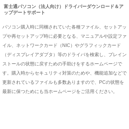
富士通パソコン（法人向け）ドライバーダウンロード＆ア
ップデートサポート
パソコン購入時に同梱されていた各種ファイル、セットアッ
プや再セットアップ時に必要となる、マニュアルや設定ファ
イル、ネットワークカード（NIC）やグラフィックカード
（ディスプレイアダプタ）等のドライバを検索し、プレイン
ストールの状態に戻すための手助けをするホームページで
す。購入時からセキュリティ対策のためや、機能追加などで
更新されているファイルも多数ありますので、PCの状態を
最新に保つためにも当ホームページをご活用ください。